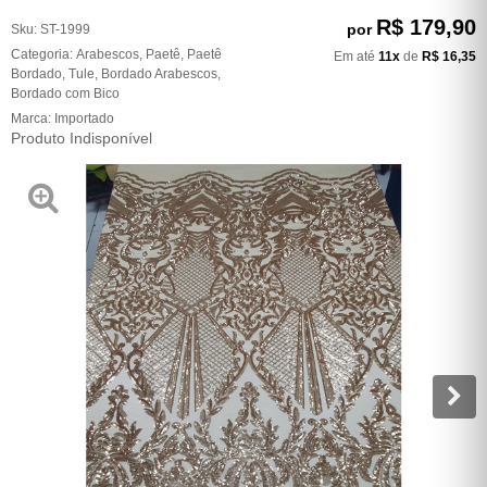
R$ 179,90
por
Sku:
ST-1999
Categoria:
Arabescos
,
Paetê
,
Paetê
Em até
11x
de
R$ 16,35
Bordado
,
Tule
,
Bordado Arabescos
,
Bordado com Bico
Marca:
Importado
Produto Indisponível