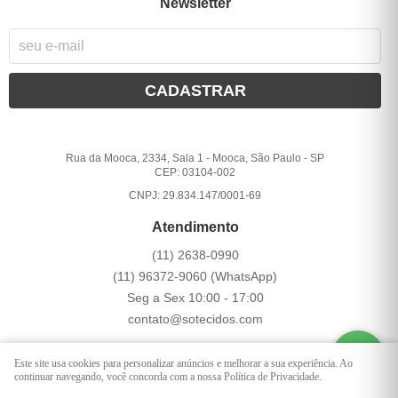
Newsletter
CADASTRAR
Rua da Mooca, 2334, Sala 1
-
Mooca, São Paulo
-
SP
CEP: 03104-002
CNPJ: 29.834.147/0001-69
Atendimento
(11)
2638-0990
(11)
96372-9060
(WhatsApp)
Seg a Sex 10:00 - 17:00
contato@sotecidos.com
Este site usa cookies para personalizar anúncios e melhorar a sua experiência. Ao
LOJA VIRTUAL CRIADA POR
continuar navegando, você concorda com a nossa Política de Privacidade.