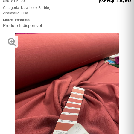
R$ 18,90
por
Sku:
ST-5200
Categoria:
New Look Barbie
,
Alfaiataria
,
Lisa
Marca:
Importado
Produto Indisponível